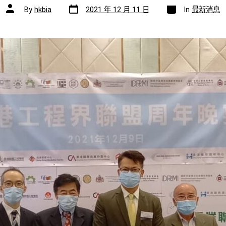
Post
Categories
Post
By
hkbia
2021 年 12 月 11 日
In
最新消息
date
author