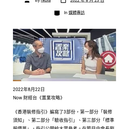
By
hkbia
2022 年 8 月 23 日
date
author
Categories
In
媒體專訪
2022年8月22日
Now 財經台《置業攻略》
《香港裝修指引》編寫了3部份，第一部分「裝修
須知」、第二部分「驗收指引」、第三部分「標準
報價單」，指引公開給大眾參考。在節目中會長劉