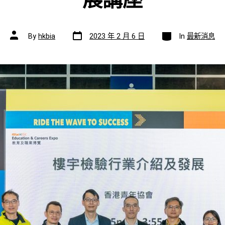
展講座
Post
Categories
Post
By
hkbia
2023 年 2 月 6 日
In
最新消息
date
author