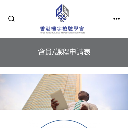
Skip
to
content
SEARCH
MENU
TOGGLE
會員/課程申請表